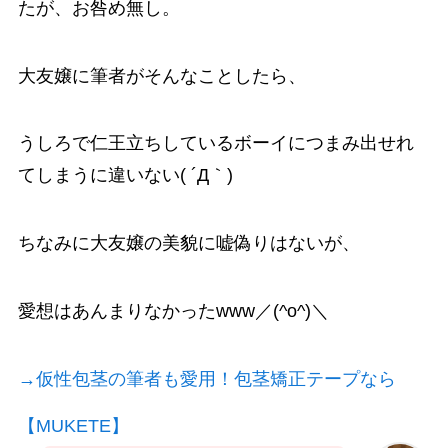
たが、お咎め無し。
大友嬢に筆者がそんなことしたら、
うしろで仁王立ちしているボーイにつまみ出せれ
てしまうに違いない( ´Д｀)
ちなみに大友嬢の美貌に嘘偽りはないが、
愛想はあんまりなかったwww／(^o^)＼
→仮性包茎の筆者も愛用！包茎矯正テープなら
【MUKETE】