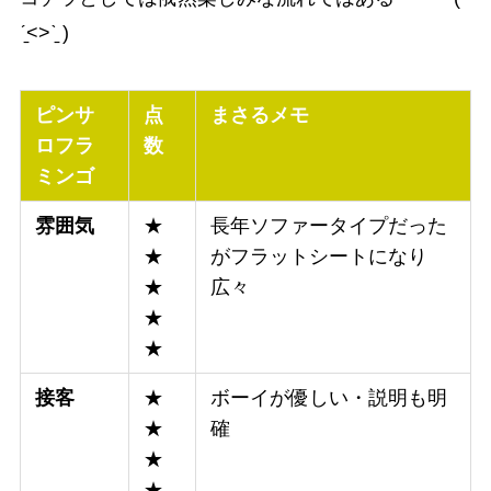
ˊ̱˂˃ˋ̱ )
ピンサ
点
まさるメモ
ロフラ
数
ミンゴ
雰囲気
★
長年ソファータイプだった
★
がフラットシートになり
★
広々
★
★
接客
★
ボーイが優しい・説明も明
★
確
★
★