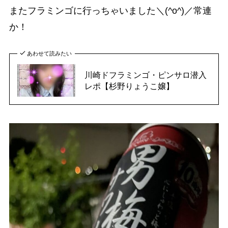
またフラミンゴに行っちゃいました＼(^o^)／常連
か！
あわせて読みたい
川崎ドフラミンゴ・ピンサロ潜入
レポ【杉野りょうこ嬢】