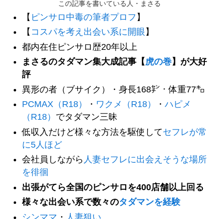
この記事を書いている人・まさる
【
ピンサロ中毒の筆者プロフ
】
【
コスパを考え出会い系に開眼
】
都内在住ピンサロ歴20年以上
まさるのタダマン集大成記事【
虎の巻
】が大好
評
異形の者（ブサイク）・身長168㌢・体重77㌔
PCMAX（R18）
・
ワクメ（R18）
・
ハピメ
（R18）
でタダマン三昧
低収入だけど様々な方法を駆使して
セフレが常
に5人ほど
会社員しながら
人妻セフレに出会えそうな場所
を徘徊
出張がてら全国のピンサロを400店舗以上回る
様々な出会い系で数々の
タダマンを経験
シンママ
・
人妻狙い