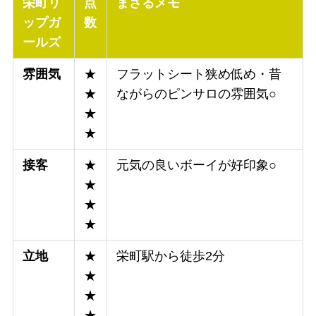
栄町リ
点
まさるメモ
ップガ
数
ールズ
雰囲気
★
フラットシート狭め低め・昔
★
ながらのピンサロの雰囲気○
★
★
接客
★
元気の良いボーイが好印象○
★
★
★
立地
★
栄町駅から徒歩2分
★
★
★