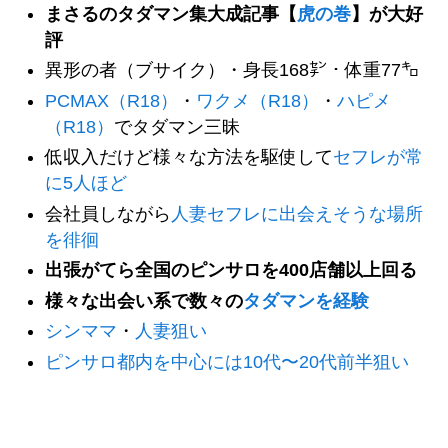
まさるのタダマン集大成記事【
虎の巻
】が大好
評
異形の者（ブサイク）・身長168㌢・体重77㌔
PCMAX（R18）
・
ワクメ（R18）
・
ハピメ
（R18）
でタダマン三昧
低収入だけど様々な方法を駆使して
セフレが常
に5人ほど
会社員しながら
人妻セフレに出会えそうな場所
を徘徊
出張がてら全国のピンサロを400店舗以上回る
様々な出会い系で数々の
タダマンを経験
シンママ
・
人妻狙い
ピンサロ都内を中心には10代〜20代前半狙い