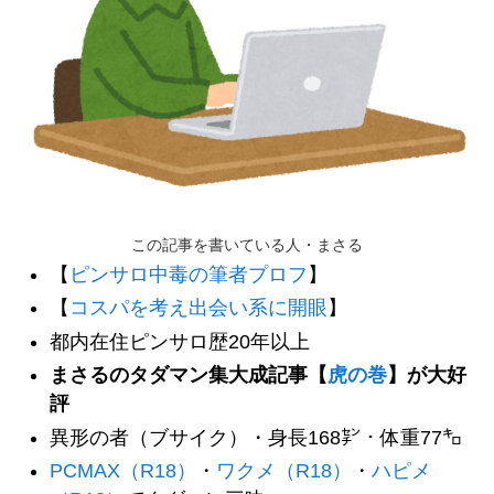
この記事を書いている人・まさる
【
ピンサロ中毒の筆者プロフ
】
【
コスパを考え出会い系に開眼
】
都内在住ピンサロ歴20年以上
まさるのタダマン集大成記事【
虎の巻
】が大好
評
異形の者（ブサイク）・身長168㌢・体重77㌔
PCMAX（R18）
・
ワクメ（R18）
・
ハピメ