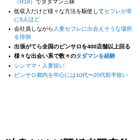
（R18）
でタダマン三昧
低収入だけど様々な方法を駆使して
セフレが常
に5人ほど
会社員しながら
人妻セフレに出会えそうな場所
を徘徊
出張がてら全国のピンサロを400店舗以上回る
様々な出会い系で数々の
タダマンを経験
シンママ
・
人妻狙い
ピンサロ都内を中心には10代〜20代前半狙い