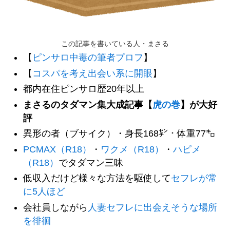
この記事を書いている人・まさる
【
ピンサロ中毒の筆者プロフ
】
【
コスパを考え出会い系に開眼
】
都内在住ピンサロ歴20年以上
まさるのタダマン集大成記事【
虎の巻
】が大好
評
異形の者（ブサイク）・身長168㌢・体重77㌔
PCMAX（R18）
・
ワクメ（R18）
・
ハピメ
（R18）
でタダマン三昧
低収入だけど様々な方法を駆使して
セフレが常
に5人ほど
会社員しながら
人妻セフレに出会えそうな場所
を徘徊